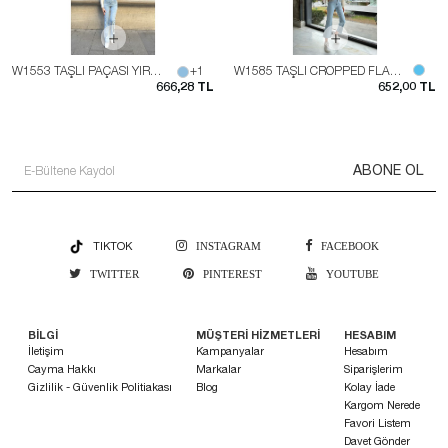
W1553 TAŞLI PAÇASI YIRTMAÇLI JEAN
+1
W1585 TAŞLI CROPPED FLARE JEAN
666,28 TL
652,00 TL
ABONE OL
TIKTOK
INSTAGRAM
FACEBOOK
TWITTER
PINTEREST
YOUTUBE
BİLGİ
MÜŞTERİ HİZMETLERİ
HESABIM
İletişim
Kampanyalar
Hesabım
Cayma Hakkı
Markalar
Siparişlerim
Gizlilik - Güvenlik Politiakası
Blog
Kolay İade
Kargom Nerede
Favori Listem
Davet Gönder