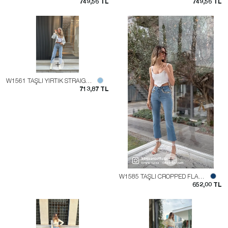
749,56 TL
749,56 TL
W1561 TAŞLI YIRTIK STRAIGHT FIT JEAN
713,87 TL
W1585 TAŞLI CROPPED FLARE JEAN
652,00 TL