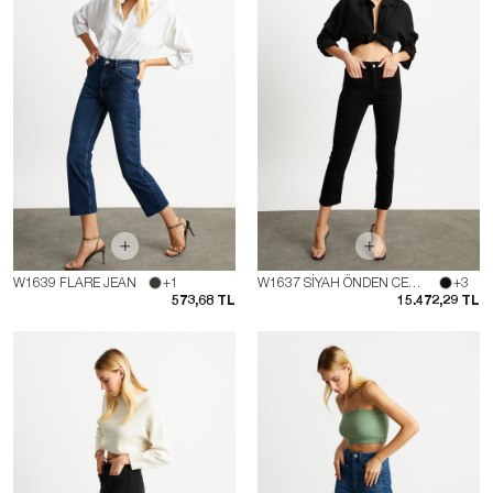
W1639 FLARE JEAN
+1
W1637 SİYAH ÖNDEN CEPLİ FLARE JEAN
+3
573,68 TL
15.472,29 TL