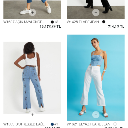
W1637 AÇIK MAVİ ÖNDEN CEPLİ FLARE JEAN
+3
W1428 FLARE JEAN
15.472,29 TL
714,13 TL
W1583 DISTRESSED BAĞCIKLI JEAN
+1
W1621 BEYAZ FLARE JEAN