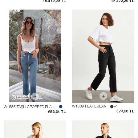
15.472,29 TL
15.472,29 TL
W1639 FLARE JEAN
+1
W1585 TAŞLI CROPPED FLARE JEAN
573,68 TL
652,24 TL