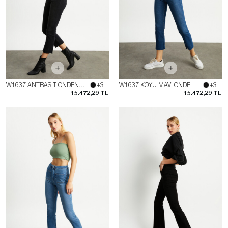
W1637 ANTRASİT ÖNDEN CEPLİ FLARE JEAN
+3
W1637 KOYU MAVİ ÖNDEN CEPLİ FLARE JEAN
+3
15.472,29 TL
15.472,29 TL