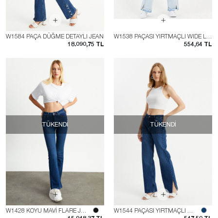
W1584 PAÇA DÜĞME DETAYLI JEAN
W1538 PAÇASI YIRTMAÇLI WIDE LEG JEAN
18.090,75 TL
554,64 TL
TÜKENDI
TÜKENDI
W1428 KOYU MAVİ FLARE JEAN
W1544 PAÇASI YIRTMAÇLI WIDE LEG JEAN