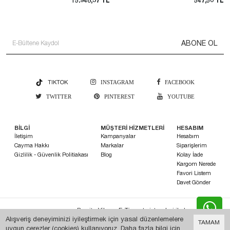
15.948,37 TL
547,50 TL
ABONE OL
TIKTOK
INSTAGRAM
FACEBOOK
TWITTER
PINTEREST
YOUTUBE
BİLGİ
MÜŞTERİ HİZMETLERİ
HESABIM
İletişim
Kampanyalar
Hesabım
Cayma Hakkı
Markalar
Siparişlerim
Gizlilik - Güvenlik Politiakası
Blog
Kolay İade
Kargom Nerede
Favori Listem
Davet Gönder
Bu site
Vikaon E-Ticaret sistemleri
ile hazırlanmıştır.
Alışveriş deneyiminizi iyileştirmek için yasal düzenlemelere
TAMAM
uygun çerezler (cookies) kullanıyoruz. Daha fazla bilgi için