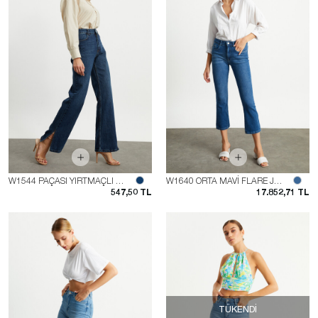
W1544 PAÇASI YIRTMAÇLI WIDE LEG JEAN
W1640 ORTA MAVİ FLARE JEAN
547,50 TL
17.852,71 TL
TÜKENDI