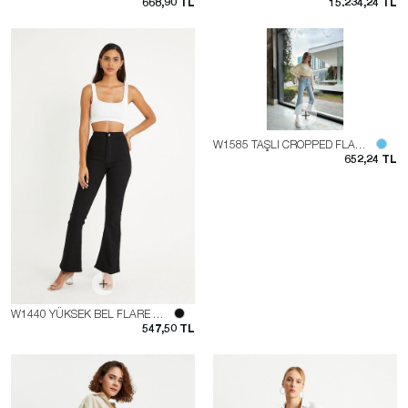
668,90 TL
15.234,24 TL
W1585 TAŞLI CROPPED FLARE JEAN
652,24 TL
W1440 YÜKSEK BEL FLARE JEAN
547,50 TL