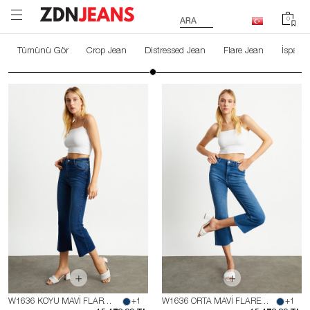
0
ARA
Tümünü Gör
Crop Jean
Distressed Jean
Flare Jean
İspany
W1636 KOYU MAVİ FLARE JEAN
+1
W1636 ORTA MAVİ FLARE JEAN
+1