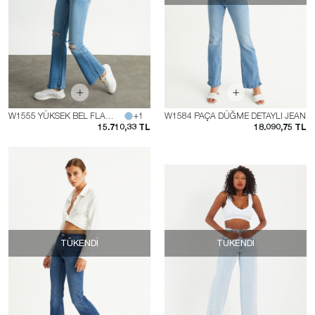
W1555 YÜKSEK BEL FLARE JEAN
+1
W1584 PAÇA DÜĞME DETAYLI JEAN
15.710,33 TL
18.090,75 TL
TÜKENDI
TÜKENDI