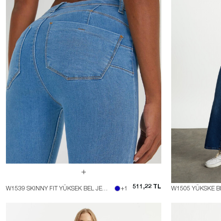
511,22 TL
W1539 SKINNY FIT YÜKSEK BEL JEAN
+1