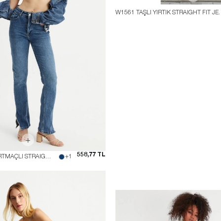
W1561 TAŞLI YIRT
558,77 TL
W1506 PAÇASI YIRTMAÇLI STRAIGHT FIT JEAN
+1