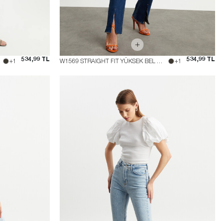
534,99 TL
534,99 TL
+1
W1569 STRAIGHT FIT YÜKSEK BEL JEAN
+1