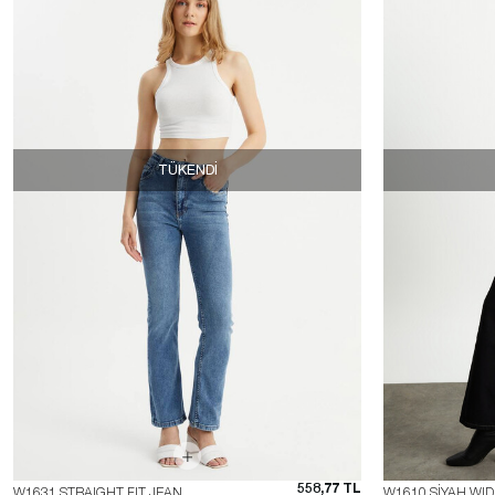
TÜKENDI
558,77 TL
W1631 STRAIGHT FIT JEAN
W1610 SİYAH WID