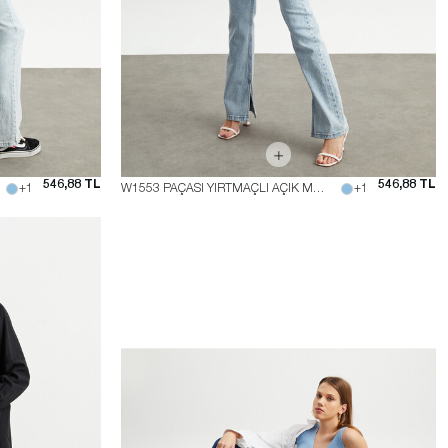
546,88 TL
546,88 TL
+1
W1553 PAÇASI YIRTMAÇLI AÇIK MAVİ JEAN
+1