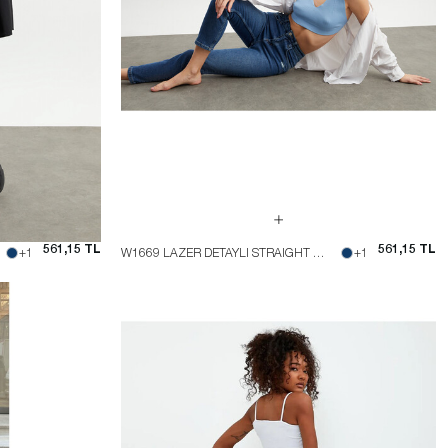
561,15 TL
561,15 TL
+1
W1669 LAZER DETAYLI STRAIGHT FIT JEAN
+1