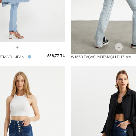
558,77 TL
RTMAÇLI JEAN
W1553 PAÇASI YIRTMAÇLI BUZ MAVİ JEAN