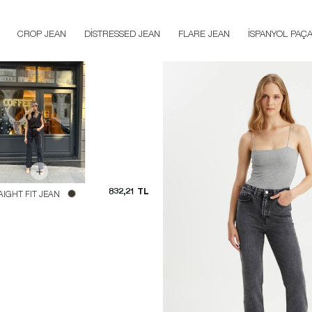
CROP JEAN
DISTRESSED JEAN
FLARE JEAN
İSPANYOL PAÇ
832,21 TL
AIGHT FIT JEAN