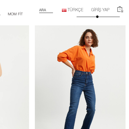
TÜRKÇE
GIRIŞ YAP
0
ARA
A
MOM FIT
ORTA BEL
SKINNY FIT
STRAIGHT FIT
WIDE LE