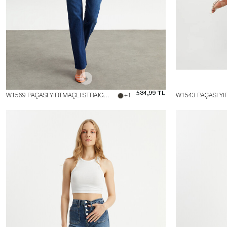
534,99 TL
W1569 PAÇASI YIRTMAÇLI STRAIGHT FIT YÜKSEK BEL JEAN
+1
W1543 PAÇASI YI