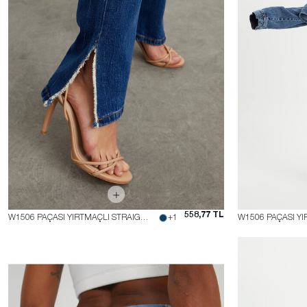
558,77 TL
W1506 PAÇASI YIRTMAÇLI STRAIGHT FIT JEAN
+1