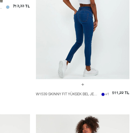
713,33 TL
IK STRAIGHT FIT JEAN
511,22 TL
W1539 SKINNY FIT YÜKSEK BEL JEAN
+1