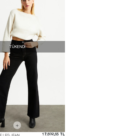
TÜKENDI
17.832,65 TL
E LEG JEAN