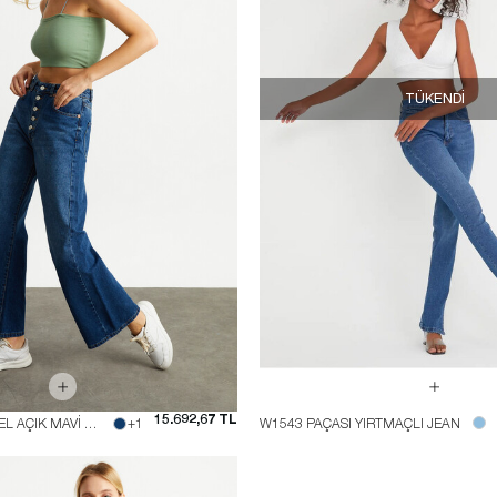
TÜKENDI
15.692,67 TL
W1505 YÜKSKE BEL AÇIK MAVİ DÜĞMELİ JEAN
+1
W1543 PAÇASI YIRTMAÇLI JEAN