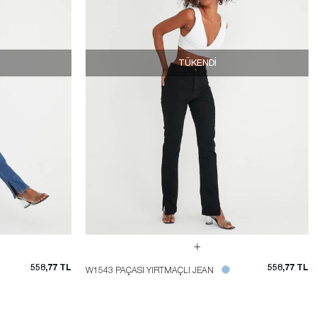
TÜKENDI
558,77 TL
558,77 TL
W1543 PAÇASI YIRTMAÇLI JEAN