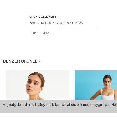
ÜRÜN ÖZELLIKLERI
%89 COTTON %6 POLYESTER %5 ELASTAN
Renk
Siyah
BENZER ÜRÜNLER
Alışveriş deneyiminizi iyileştirmek için yasal düzenlemelere uygun çerezler 