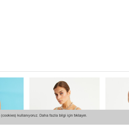
(cookies) kullanıyoruz. Daha fazla bilgi için
tıklayın
.