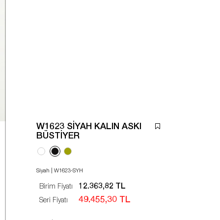
W1623 SİYAH KALIN ASKI
BÜSTİYER
Siyah | W1623-SYH
12.363,82 TL
Birim Fiyatı
49.455,30 TL
Seri Fiyatı