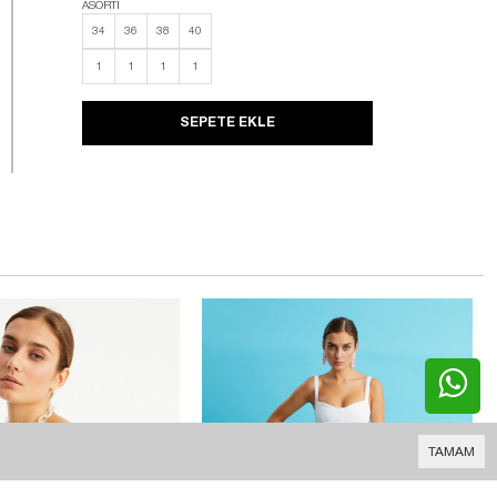
ASORTİ
34
36
38
40
1
1
1
1
SEPETE EKLE
TAMAM