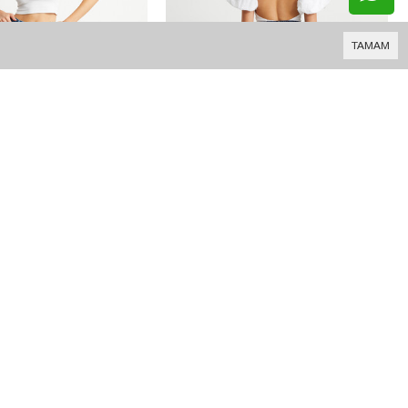
TAMAM
15.454,90 TL
832,21 TL
W1636 ORTA MAVİ FLARE JEAN
+1
W1599 MAVİ MOM JEAN
+3