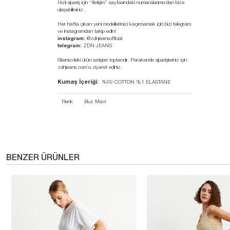
Hızlı sipariş için “İletişim” sayfasındaki numaralarımızdan bize
ulaşabilirsiniz.
Her hafta çıkan yeni modellerimizi kaçırmamak için bizi telegram
ve instagramdan takip edin!
instagram:
@zdnjeansofficial
telegram:
ZDN JEANS
Sitemizdeki ürün satışları toptandır. Perakende siparişleriniz için
zdnjeans.com’u ziyaret ediniz.
Kumaş İçeriği:
%99 COTTON %1 ELASTANE
Renk
Buz Mavi
BENZER ÜRÜNLER