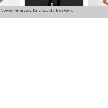
(cookies) kullanıyoruz. Daha fazla bilgi için
tıklayın
.
546,88 TL
760,88 TL
W1384 TAŞLI WIDE LEG JEAN
ABONE OL