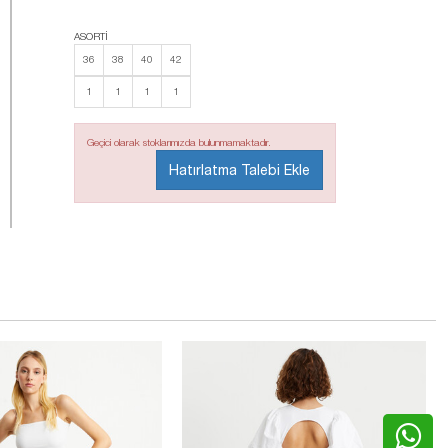
ASORTİ
36
38
40
42
1
1
1
1
Geçici olarak stoklarımızda bulunmamaktadır.
Hatırlatma Talebi Ekle