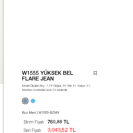
W1555 YÜKSEK BEL
FLARE JEAN
Model Ölçüleri Boy: 1.78 Göğüs: 84 Bel: 61 Kalça: 91
Manken üzerindeki ürün 34 bedendir.
Buz Mavi | W1555-BZMV
760,88 TL
Birim Fiyatı
3.043,52 TL
Seri Fiyatı