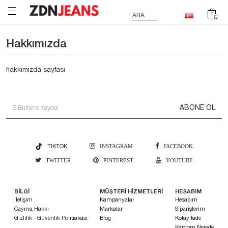
0
ARA
Hakkımızda
hakkımızda sayfası
ABONE OL
TIKTOK
INSTAGRAM
FACEBOOK
TWITTER
PINTEREST
YOUTUBE
BİLGİ
MÜŞTERİ HİZMETLERİ
HESABIM
İletişim
Kampanyalar
Hesabım
Cayma Hakkı
Markalar
Siparişlerim
Gizlilik - Güvenlik Politiakası
Blog
Kolay İade
Kargom Nerede