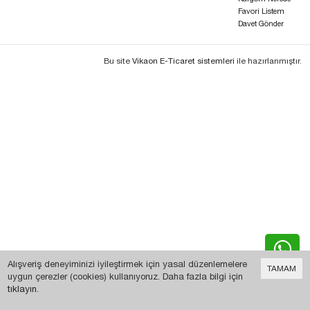
Favori Listem
Davet Gönder
Bu site
Vikaon E-Ticaret sistemleri
ile hazırlanmıştır.
Alışveriş deneyiminizi iyileştirmek için yasal düzenlemelere
TAMAM
uygun çerezler (cookies) kullanıyoruz. Daha fazla bilgi için
tıklayın
.
0