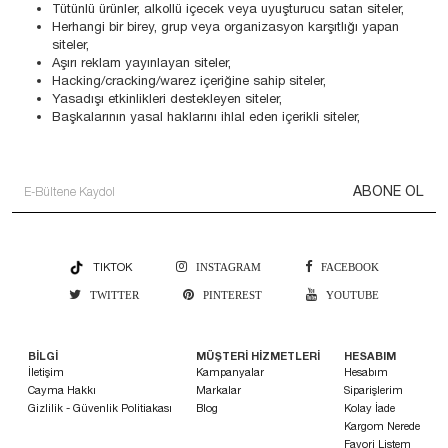
Tütünlü ürünler, alkollü içecek veya uyuşturucu satan siteler,
Herhangi bir birey, grup veya organizasyon karşıtlığı yapan
siteler,
Aşırı reklam yayınlayan siteler,
Hacking/cracking/warez içeriğine sahip siteler,
Yasadışı etkinlikleri destekleyen siteler,
Başkalarının yasal haklarını ihlal eden içerikli siteler,
ABONE OL
TIKTOK
INSTAGRAM
FACEBOOK
TWITTER
PINTEREST
YOUTUBE
BİLGİ
MÜŞTERİ HİZMETLERİ
HESABIM
İletişim
Kampanyalar
Hesabım
Cayma Hakkı
Markalar
Siparişlerim
Gizlilik - Güvenlik Politiakası
Blog
Kolay İade
Kargom Nerede
Favori Listem