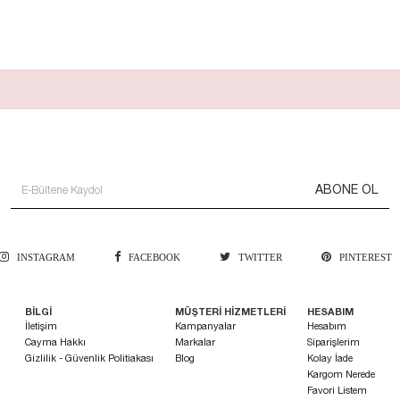
ABONE OL
INSTAGRAM
FACEBOOK
TWITTER
PINTEREST
BİLGİ
MÜŞTERİ HİZMETLERİ
HESABIM
İletişim
Kampanyalar
Hesabım
Cayma Hakkı
Markalar
Siparişlerim
Gizlilik - Güvenlik Politiakası
Blog
Kolay İade
Kargom Nerede
Favori Listem